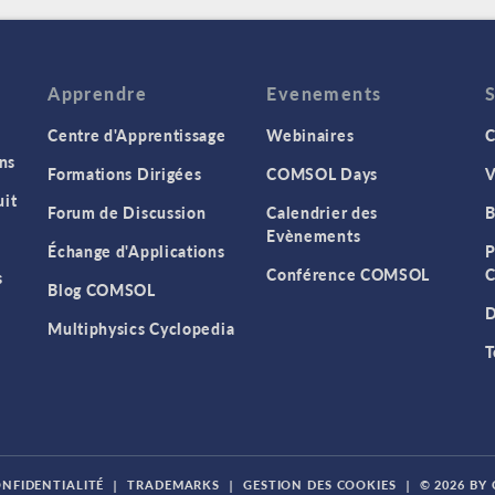
Apprendre
Evenements
Centre d'Apprentissage
Webinaires
C
ns
Formations Dirigées
COMSOL Days
V
it
Forum de Discussion
Calendrier des
B
Evènements
Échange d'Applications
P
Conférence COMSOL
C
s
Blog COMSOL
D
Multiphysics Cyclopedia
T
ONFIDENTIALITÉ
|
TRADEMARKS
|
GESTION DES COOKIES
|
© 2026 BY