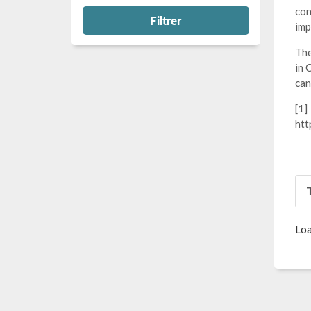
con
Filtrer
imp
The
in 
can
[1]
htt
T
Loa