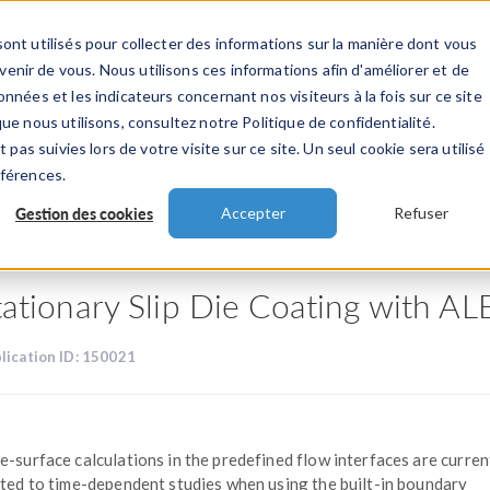
ont utilisés pour collecter des informations sur la manière dont vous
TS
INDUSTRIES
VIDEOS
EVENEMENT
nir de vous. Nous utilisons ces informations afin d'améliorer et de
nnées et les indicateurs concernant nos visiteurs à la fois sur ce site
ue nous utilisons, consultez notre Politique de confidentialité.
 pas suivies lors de votre visite sur ce site. Un seul cookie sera utilisé
ations
éférences.
Gestion des cookies
Accepter
Refuser
tationary Slip Die Coating with AL
lication ID: 150021
e-surface calculations in the predefined flow interfaces are curren
ited to time-dependent studies when using the built-in boundary