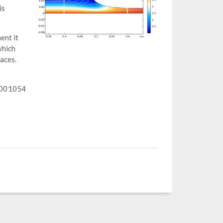
is
ent it
which
aces.
06001054