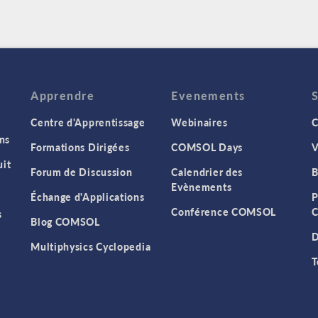
Apprendre
Evenements
Centre d'Apprentissage
Webinaires
C
ns
Formations Dirigées
COMSOL Days
V
it
Forum de Discussion
Calendrier des
B
Evènements
Échange d'Applications
P
Conférence COMSOL
C
s
Blog COMSOL
D
Multiphysics Cyclopedia
T