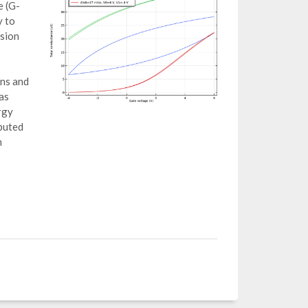
e (G-
y to
usion
ons and
as
rgy
mputed
h