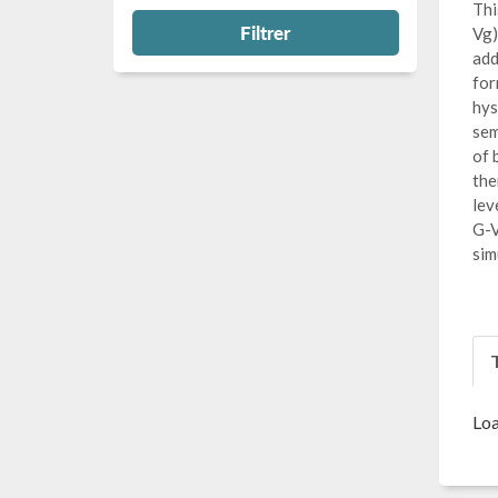
Thi
Filtrer
Vg)
add
for
hys
sem
of 
the
lev
G-V
sim
T
Loa