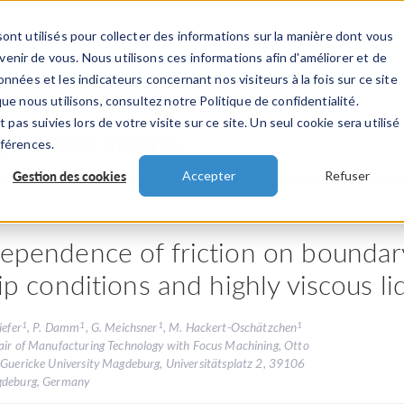
ont utilisés pour collecter des informations sur la manière dont vous
TS
INDUSTRIES
VIDEOS
EVENEMENT
nir de vous. Nous utilisons ces informations afin d'améliorer et de
nnées et les indicateurs concernant nos visiteurs à la fois sur ce site
ue nous utilisons, consultez notre Politique de confidentialité.
 pas suivies lors de votre visite sur ce site. Un seul cookie sera utilisé
 présentations
éférences.
Gestion des cookies
Accepter
Refuser
ependence of friction on boundary
lip conditions and highly viscous li
1
1
1
1
iefer
, P. Damm
, G. Meichsner
, M. Hackert-Oschätzchen
air of Manufacturing Technology with Focus Machining, Otto
 Guericke University Magdeburg, Universitätsplatz 2, 39106
deburg, Germany