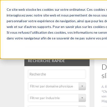
Ce site web stocke les cookies sur votre ordinateur. Ces cookies s
PRODUI
interagissez avec notre site web et nous permettent de nous souve
personnaliser votre expérience de navigation, ainsi que pour les do
web et sur d'autres supports. Pour en savoir plus sur les cookies q
Si vous refusez l'utilisation des cookies, vos informations ne seront
Articles techniques et
dans votre navigateur afin de se souvenir de ne pas suivre vos pr
RECHERCHE RAPIDE
D
s
Filtrer par domaine physique
A. R
1
Ch
von
Filtrer par Industrie
Mag