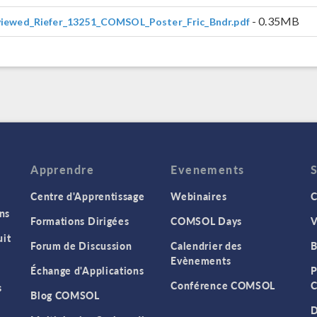
- 0.35MB
iewed_Riefer_13251_COMSOL_Poster_Fric_Bndr.pdf
Apprendre
Evenements
Centre d'Apprentissage
Webinaires
C
ns
Formations Dirigées
COMSOL Days
V
it
Forum de Discussion
Calendrier des
B
Evènements
Échange d'Applications
P
Conférence COMSOL
C
s
Blog COMSOL
D