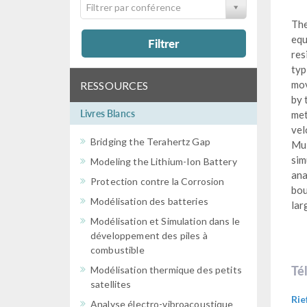
Filtrer par conférence
The
equ
Filtrer
res
typ
mov
RESSOURCES
by 
Livres Blancs
met
vel
Bridging the Terahertz Gap
Mul
sim
Modeling the Lithium-Ion Battery
ana
Protection contre la Corrosion
bou
Modélisation des batteries
lar
Modélisation et Simulation dans le
développement des piles à
combustible
Té
Modélisation thermique des petits
satellites
Rie
Analyse électro-vibroacoustique