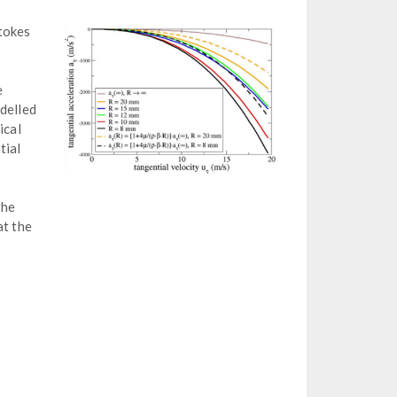
Stokes
e
odelled
ical
tial
the
at the