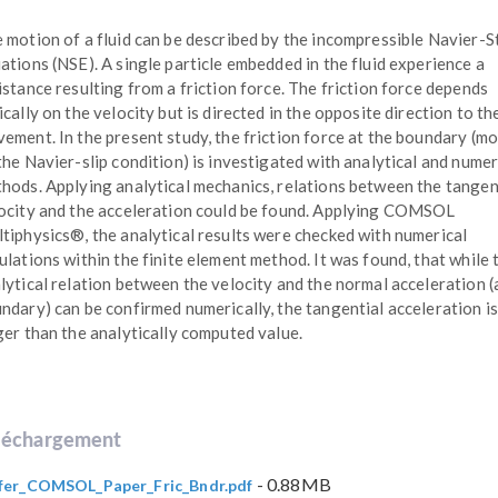
 motion of a fluid can be described by the incompressible Navier-
ations (NSE). A single particle embedded in the fluid experience a
istance resulting from a friction force. The friction force depends
ically on the velocity but is directed in the opposite direction to th
ement. In the present study, the friction force at the boundary (m
the Navier-slip condition) is investigated with analytical and numer
hods. Applying analytical mechanics, relations between the tangen
ocity and the acceleration could be found. Applying COMSOL
tiphysics®, the analytical results were checked with numerical
ulations within the finite element method. It was found, that while 
lytical relation between the velocity and the normal acceleration (
ndary) can be confirmed numerically, the tangential acceleration is
ger than the analytically computed value.
léchargement
- 0.88MB
fer_COMSOL_Paper_Fric_Bndr.pdf