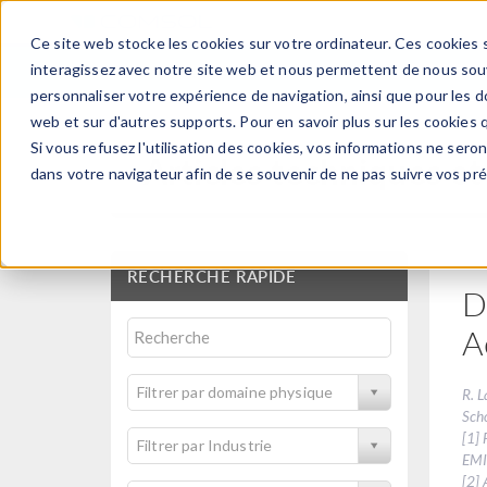
Ce site web stocke les cookies sur votre ordinateur. Ces cookies s
PRODUI
interagissez avec notre site web et nous permettent de nous souve
personnaliser votre expérience de navigation, ainsi que pour les do
web et sur d'autres supports. Pour en savoir plus sur les cookies q
Si vous refusez l'utilisation des cookies, vos informations ne seront
Articles techniques et
dans votre navigateur afin de se souvenir de ne pas suivre vos pr
RECHERCHE RAPIDE
D
A
Filtrer par domaine physique
R. L
Scho
[1] 
Filtrer par Industrie
EMI
[2] 