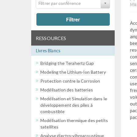
Filtrer par conférence
Mik
Filtrer
Acc
dyn
amp
RESSOURCES
bee
res
Livres Blancs
com
Bridging the Terahertz Gap
sen
cer
Modeling the Lithium-Ion Battery
con
Protection contre la Corrosion
use
Modélisation des batteries
fre
vol
Modélisation et Simulation dans le
out
développement des piles à
pac
combustible
pac
Modélisation thermique des petits
satellites
Analyse électro-vibroacoustique