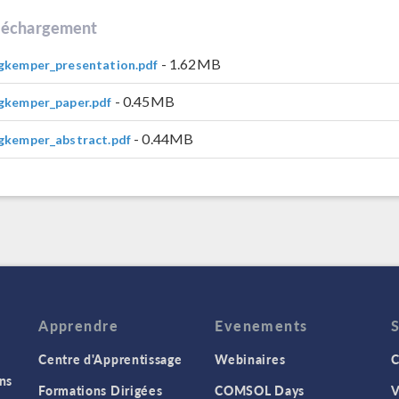
léchargement
- 1.62MB
gkemper_presentation.pdf
- 0.45MB
gkemper_paper.pdf
- 0.44MB
gkemper_abstract.pdf
Apprendre
Evenements
Centre d'Apprentissage
Webinaires
C
ns
Formations Dirigées
COMSOL Days
V