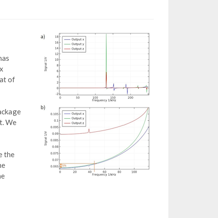
has
 x
at of
package
t. We
e the
he
he