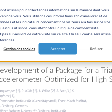
ont utilisés pour collecter des informations sur la manière dont vous
TS
INDUSTRIES
VIDEOS
EVENEMENT
nir de vous. Nous utilisons ces informations afin d'améliorer et de
nnées et les indicateurs concernant nos visiteurs à la fois sur ce site
ue nous utilisons, consultez notre Politique de confidentialité.
 pas suivies lors de votre visite sur ce site. Un seul cookie sera utilisé
 présentations
éférences.
Gestion des cookies
Accepter
Refuser
evelopment of a Package for a Tri
ccelerometer Optimized for High Si
angkemper [1], R. Külls [1], J. Wilde [2], S. Nau [1], S.
pferer [1],
Fraunhofer-Institut für Kurzzeitdynamik, Ernst-Mach-Institut,
, Freiburg, Germany
Albert-Ludwigs-Universität Freiburg, Institut für