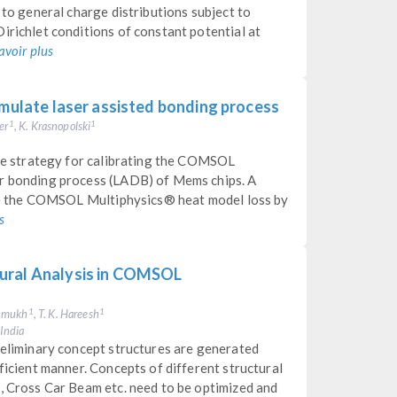
 to general charge distributions subject to
irichlet conditions of constant potential at
avoir plus
imulate laser assisted bonding process
er
, K. Krasnopolski
1
1
the strategy for calibrating the COMSOL
er bonding process (LADB) of Mems chips. A
rate the COMSOL Multiphysics® heat model loss by
s
ural Analysis in COMSOL
shmukh
, T. K. Hareesh
1
1
India
reliminary concept structures are generated
ficient manner. Concepts of different structural
, Cross Car Beam etc. need to be optimized and