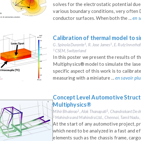
solves for the electrostatic potential due
various boundary conditions, very often D
conductor surfaces. When both the ...
en s
Calibration of thermal model to s
G. Spinola Durante
, R. Jose James
, E. Rutz Innerhof
1
1
CSEM, Switzerland
1
In this poster we present the results of 
Multiphysics® model to simulate the las
specific aspect of this work is to calib
measuring with a miniature ...
en savoir plu
Concept Level Automotive Struct
Multiphysics®
Mihir Bhalerao
, Alok Thanapati
, Chandrakant De
1
1
Mahindra and Mahindra Ltd., Chennai, Tamil Nadu, 
1
At the start of any automotive project, p
which need to be analyzed in a fast and ef
elements such as the chassis frame, cargo