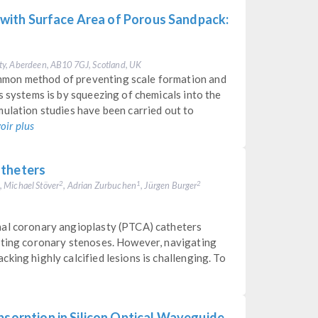
on with Surface Area of Porous Sandpack:
ty, Aberdeen, AB10 7GJ, Scotland, UK
mon method of preventing scale formation and
s systems is by squeezing of chemicals into the
mulation studies have been carried out to
oir plus
atheters
, Michael Stöver
, Adrian Zurbuchen
, Jürgen Burger
2
1
2
nal coronary angioplasty (PTCA) catheters
ating coronary stenoses. However, navigating
king highly calcified lesions is challenging. To
bsorption in Silicon Optical Waveguide