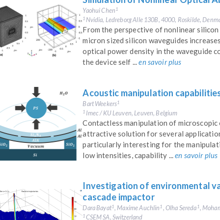
Yaohui Chen
1
Nvidia, Ledreborg Alle 130B, 4000, Roskilde, Denm
1
From the perspective of nonlinear silicon
micron sized silicon waveguides increases
optical power density in the waveguide c
the device self ...
en savoir plus
Acoustic manipulation capabiliti
Bart Weekers
1
Imec / KU Leuven, Leuven, Belgium
1
Contactless manipulation of microscopic
attractive solution for several applicatio
particularly interesting for the manipulati
low intensities, capability ...
en savoir plus
Investigation of environmental va
cascade impactor
Dara Bayat
, Maxime Auchlin
, Olha Sereda
, Moh
1
1
1
CSEM SA, Switzerland
1