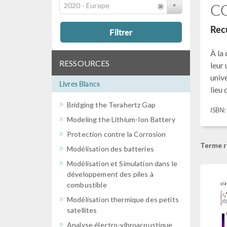
CO
2020 - Europe
Recu
Filtrer
À la
RESSOURCES
leur 
unive
Livres Blancs
lieu
Bridging the Terahertz Gap
ISBN
Modeling the Lithium-Ion Battery
Protection contre la Corrosion
Terme r
Modélisation des batteries
Modélisation et Simulation dans le
développement des piles à
combustible
Modélisation thermique des petits
satellites
Analyse électro-vibroacoustique