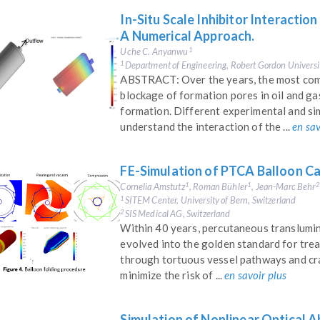
In-Situ Scale Inhibitor Interacti
A Numerical Approach.
Uche C. Anyanwu
1
Department of Engineering, Robert Gordon Universi
1
ABSTRACT: Over the years, the most com
blockage of formation pores in oil and ga
formation. Different experimental and si
understand the interaction of the ...
en sav
FE-Simulation of PTCA Balloon C
Cornelia Amstutz
, Roman Bühler
, Jean-Marc Behr
1
1
2
SITEM Center, University of Bern, Switzerland
1
SIS Medical AG, Switzerland
2
Within 40 years, percutaneous translumi
evolved into the golden standard for tre
through tortuous vessel pathways and crac
minimize the risk of ...
en savoir plus
Simulation of Nonlinear Optical A