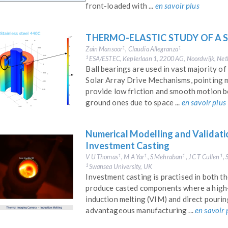
front-loaded with ...
en savoir plus
THERMO-ELASTIC STUDY OF A 
Zain Mansoor
, Claudia Allegranza
1
1
ESA/ESTEC, Keplerlaan 1, 2200 AG, Noordwijk, Net
1
Ball bearings are used in vast majority o
Solar Array Drive Mechanisms, pointing m
provide low friction and smooth motion b
ground ones due to space ...
en savoir plus
Numerical Modelling and Validati
Investment Casting
V U Thomas
, M A Yar
, S Mehraban
, J C T Cullen
,
1
1
1
1
Swansea University, UK
1
Investment casting is practised in both t
produce casted components where a high-qu
induction melting (VIM) and direct pourin
advantageous manufacturing ...
en savoir 