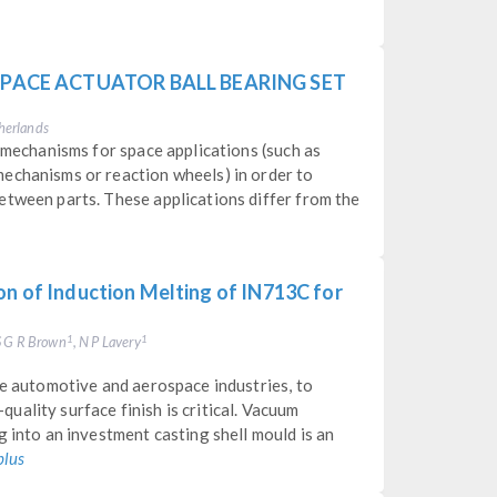
SPACE ACTUATOR BALL BEARING SET
herlands
f mechanisms for space applications (such as
echanisms or reaction wheels) in order to
etween parts. These applications differ from the
on of Induction Melting of IN713C for
 S G R Brown
, N P Lavery
1
1
he automotive and aerospace industries, to
ality surface finish is critical. Vacuum
g into an investment casting shell mould is an
plus