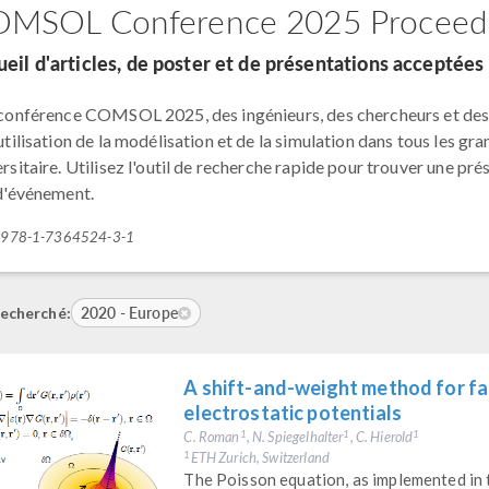
MSOL Conference 2025 Proceed
eil d'articles, de poster et de présentations acceptée
 conférence COMSOL 2025, des ingénieurs, des chercheurs et des 
utilisation de la modélisation et de la simulation dans tous les gr
rsitaire. Utilisez l'outil de recherche rapide pour trouver une pré
 d'événement.
: 978-1-7364524-3-1
2020 - Europe
echerché:
A shift-and-weight method for fa
electrostatic potentials
C. Roman
, N. Spiegelhalter
, C. Hierold
1
1
1
ETH Zurich, Switzerland
1
The Poisson equation, as implemented 