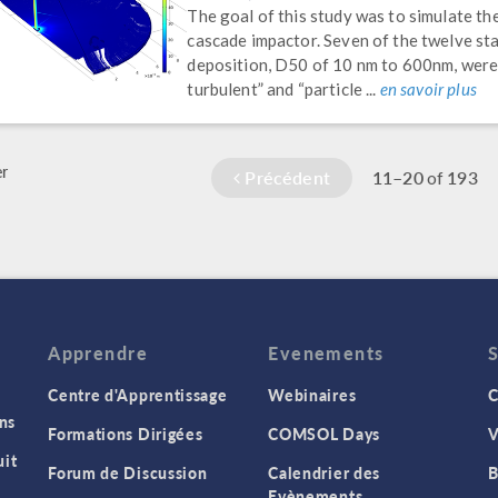
The goal of this study was to simulate th
cascade impactor. Seven of the twelve sta
deposition, D50 of 10 nm to 600nm, were
turbulent” and “particle ...
en savoir plus
r
Précédent
11–20
193
of
Apprendre
Evenements
Centre d'Apprentissage
Webinaires
C
ns
Formations Dirigées
COMSOL Days
V
it
Forum de Discussion
Calendrier des
B
Evènements