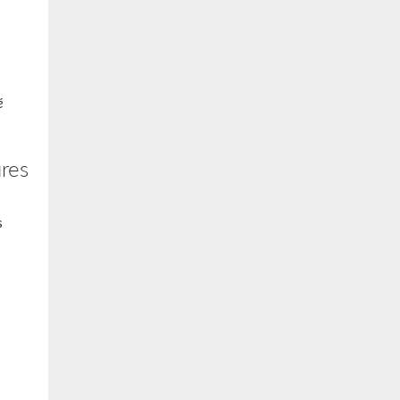
é
res
s