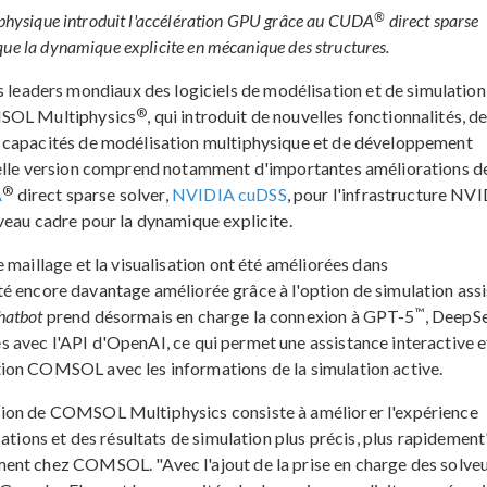
®
tiphysique introduit l'accélération GPU grâce au CUDA
direct sparse
que la dynamique explicite en mécanique des structures.
aders mondiaux des logiciels de modélisation et de simulation
®
MSOL Multiphysics
, qui introduit de nouvelles fonctionnalités, d
s capacités de modélisation multiphysique et de développement
velle version comprend notamment d'importantes améliorations de
®
A
direct sparse solver,
NVIDIA cuDSS
, pour l'infrastructure NV
veau cadre pour la dynamique explicite.
 maillage et la visualisation ont été améliorées dans
 été encore davantage améliorée grâce à l'option de simulation ass
™
hatbot
prend désormais en charge la connexion à GPT-5
, DeepS
s avec l'API d'OpenAI, ce qui permet une assistance interactive e
ion COMSOL avec les informations de la simulation active.
sion de COMSOL Multiphysics consiste à améliorer l'expérience
ations et des résultats de simulation plus précis, plus rapidement"
ent chez COMSOL. "Avec l'ajout de la prise en charge des solve