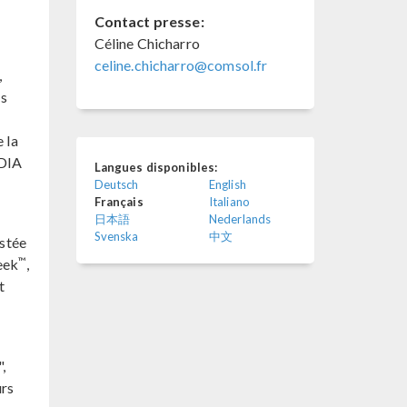
Contact presse:
Céline Chicharro
celine.chicharro@comsol.fr
,
es
 la
IDIA
Langues disponibles:
Deutsch
English
Français
Italiano
日本語
Nederlands
Svenska
中文
istée
™
eek
,
t
,
urs