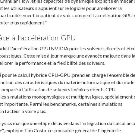
ranular Flow, et les capacités de dynamique explicite en mécan
les utilisateurs s'appuient sur le logiciel pour améliorer la
is particulièrement impatient de voir comment l'accélération GPU 
uter plus rapidement."
âce à l'accélération GPU
oduit l'accélération GPU NVIDIA pour les solveurs directs et éte
coustiques. Cette mise à jour marque une avancée majeure dans l
orer la performance et la flexibilité des solveurs.
sé pour le calcul hybride CPU-GPU, prend en charge l'ensemble d
fonction des caractéristiques du matériel informatique et du modèl
omparé à l'utilisation de solveurs linéaires directs CPU.
r les simulations monophysiques et multiphysiques, spécialement 
est importante. Parmi les benchmarks, certaines simulations
n facteur 5 voire plus.
ics marque une étape décisive dans l'intégration du calcul acc
ie", explique Tim Costa, responsable général de l'ingénierie