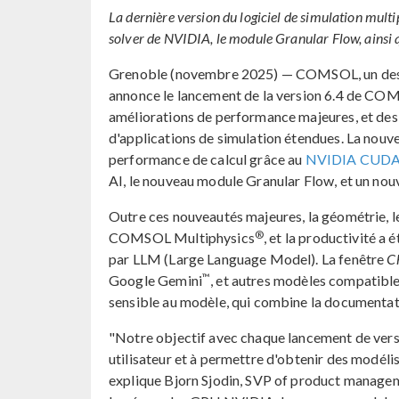
La dernière version du logiciel de simulation mul
solver de NVIDIA, le module Granular Flow, ainsi 
Grenoble (novembre 2025) — COMSOL, un des le
annonce le lancement de la version 6.4 de CO
améliorations de performance majeures, et de
d'applications de simulation étendues. La nou
performance de calcul grâce au
NVIDIA CUD
AI, le nouveau module Granular Flow, et un nou
Outre ces nouveautés majeures, la géométrie, le
®
COMSOL Multiphysics
, et la productivité a
par LLM (Large Language Model). La fenêtre
C
™
Google Gemini
, et autres modèles compatible
sensible au modèle, qui combine la documentat
"Notre objectif avec chaque lancement de ver
utilisateur et à permettre d'obtenir des modélis
explique Bjorn Sjodin, SVP of product managem