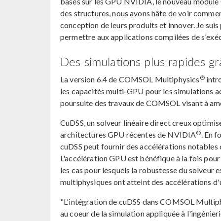
basés sur les GPU NVIDIA, le nouveau module G
des structures, nous avons hâte de voir comment 
conception de leurs produits et innover. Je su
permettre aux applications compilées de s'exéc
Des simulations plus rapides gr
®
La version 6.4 de COMSOL Multiphysics
intr
les capacités multi-GPU pour les simulations a
poursuite des travaux de COMSOL visant à améli
CuDSS, un solveur linéaire direct creux optimi
®
architectures GPU récentes de NVIDIA
. En 
cuDSS peut fournir des accélérations notables c
L'accélération GPU est bénéfique à la fois pou
les cas pour lesquels la robustesse du solveur 
multiphysiques ont atteint des accélérations d'u
"L'intégration de cuDSS dans COMSOL Multiphys
au coeur de la simulation appliquée à l'ingénier