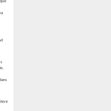
ique
va
nd
a
es
e,
dans
éléré