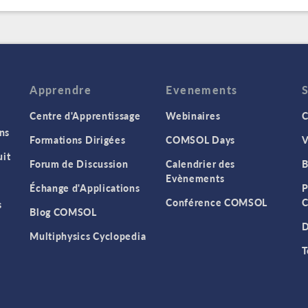
Apprendre
Evenements
Centre d'Apprentissage
Webinaires
C
ns
Formations Dirigées
COMSOL Days
V
it
Forum de Discussion
Calendrier des
B
Evènements
Échange d'Applications
P
Conférence COMSOL
C
s
Blog COMSOL
D
Multiphysics Cyclopedia
T