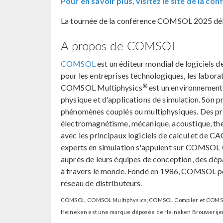
Pour en savoir plus, visitez le site de l
La tournée de la conférence COMSOL 2025 débu
A propos de COMSOL
COMSOL
est un éditeur mondial de logiciels 
pour les entreprises technologiques, les laborat
®
COMSOL Multiphysics
est un environnement 
physique et d'applications de simulation. Son p
phénomènes couplés ou multiphysiques. Des pro
électromagnétisme, mécanique, acoustique, the
avec les principaux logiciels de calcul et de C
experts en simulation s'appuient sur COMSOL
auprès de leurs équipes de conception, des dépa
à travers le monde. Fondé en 1986, COMSOL poss
réseau de distributeurs.
COMSOL, COMSOL Multiphysics, COMSOL Compiler et COMSO
Heineken est une marque déposée de Heineken Brouwerijen