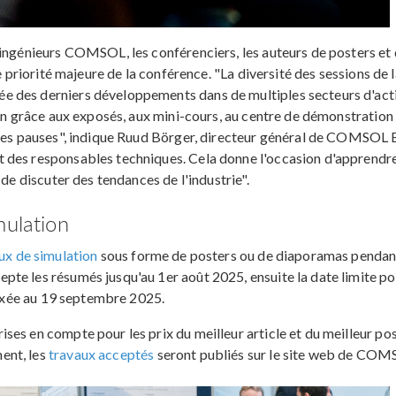
 ingénieurs COMSOL, les conférenciers, les auteurs de posters et
e priorité majeure de la conférence. "La diversité des sessions de 
 des derniers développements dans de multiples secteurs d'acti
ion grâce aux exposés, aux mini-cours, au centre de démonstration
 les pauses", indique Ruud Börger, directeur général de COMSOL 
 des responsables techniques. Cela donne l'occasion d'apprendr
 de discuter des tendances de l'industrie".
mulation
ux de simulation
sous forme de posters ou de diaporamas pendan
te les résumés jusqu'au 1er août 2025, ensuite la date limite po
 fixée au 19 septembre 2025.
es en compte pour les prix du meilleur article et du meilleur po
ent, les
travaux acceptés
seront publiés sur le site web de COM