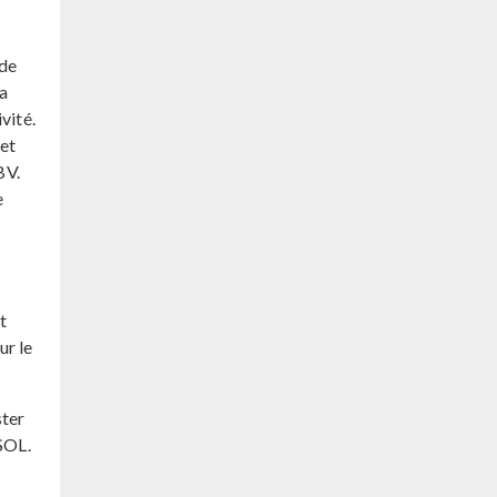
 de
la
vité.
 et
BV.
e
t
ur le
ster
SOL.