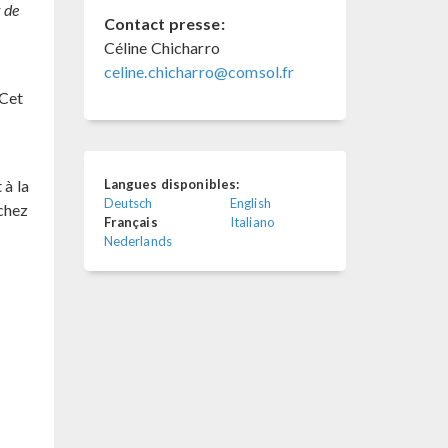
 de
Contact presse:
Céline Chicharro
celine.chicharro@comsol.fr
 Cet
 à la
Langues disponibles:
Deutsch
English
 chez
Français
Italiano
Nederlands