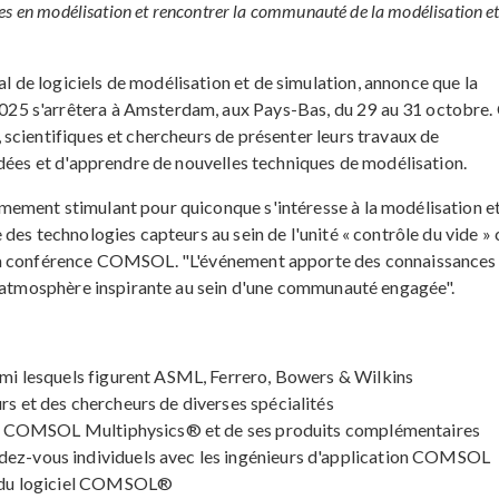
es en modélisation et rencontrer la communauté de la modélisation et
de logiciels de modélisation et de simulation, annonce que la
5 s'arrêtera à Amsterdam, aux Pays-Bas, du 29 au 31 octobre.
scientifiques et chercheurs de présenter leurs travaux de
idées et d'apprendre de nouvelles techniques de modélisation.
ement stimulant pour quiconque s'intéresse à la modélisation et
des technologies capteurs au sein de l'unité « contrôle du vide »
 la conférence COMSOL. "L'événement apporte des connaissances
e atmosphère inspirante au sein d'une communauté engagée".
armi lesquels figurent ASML, Ferrero, Bowers & Wilkins
rs et des chercheurs de diverses spécialités
iciel COMSOL Multiphysics® et de ses produits complémentaires
dez-vous individuels avec les ingénieurs d'application COMSOL
on du logiciel COMSOL®