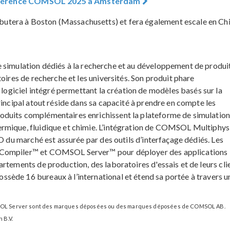
a conférence COMSOL 2025 à Amsterdam
tera à Boston (Massachusetts) et fera également escale en Chi
de simulation dédiés à la recherche et au développement de produi
oires de recherche et les universités. Son produit phare
logiciel intégré permettant la création de modèles basés sur la
rincipal atout réside dans sa capacité à prendre en compte les
duits complémentaires enrichissent la plateforme de simulation
rmique, fluidique et chimie. L’intégration de COMSOL Multiphys
AO du marché est assurée par des outils d’interfaçage dédiés. Les
 Compiler™ et COMSOL Server™ pour déployer des applications
rtements de production, des laboratoires d'essais et de leurs cli
ède 16 bureaux à l’international et étend sa portée à travers u
L Server sont des marques déposées ou des marques déposées de COMSOL AB.
 B.V.