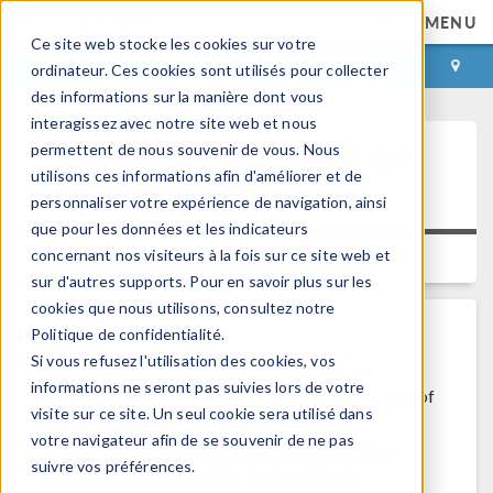
MENU
Ce site web stocke les cookies sur votre
CONNEXION
CONTACT
ordinateur. Ces cookies sont utilisés pour collecter
des informations sur la manière dont vous
interagissez avec notre site web et nous
permettent de nous souvenir de vous. Nous
Error: "Error downloading file"
utilisons ces informations afin d'améliorer et de
during installation
personnaliser votre expérience de navigation, ainsi
que pour les données et les indicateurs
concernant nos visiteurs à la fois sur ce site web et
Platform:
All Platforms
Versions:
sur d'autres supports. Pour en savoir plus sur les
cookies que nous utilisons, consultez notre
Politique de confidentialité.
Problem Description
Si vous refusez l'utilisation des cookies, vos
informations ne seront pas suivies lors de votre
When installing COMSOL over the Internet, one of
visite sur ce site. Un seul cookie sera utilisé dans
the following error(s) occur:
votre navigateur afin de se souvenir de ne pas
Error downloading file. Connect timed out
suivre vos préférences.
Error downloading file. Connection to