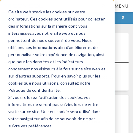
MENU
Ce site web stocke les cookies sur votre
CONNEXION
CONTACT
ordinateur. Ces cookies sont utilisés pour collecter
des informations sur la manière dont vous
interagissez avec notre site web et nous
permettent de nous souvenir de vous. Nous
Maximum number of linear
utilisons ces informations afin d'améliorer et de
iterations reached
personnaliser votre expérience de navigation, ainsi
que pour les données et les indicateurs
concernant nos visiteurs à la fois sur ce site web et
Platform:
All Platforms
Se réfère à:
sur d'autres supports. Pour en savoir plus sur les
®
COMSOL Multiphysics
Versions:
Toutes les
cookies que nous utilisons, consultez notre
versions
Politique de confidentialité.
Si vous refusez l'utilisation des cookies, vos
informations ne seront pas suivies lors de votre
Problem Description
visite sur ce site. Un seul cookie sera utilisé dans
votre navigateur afin de se souvenir de ne pas
An error "Maximum number of linear iterations
suivre vos préférences.
reached" occurs.