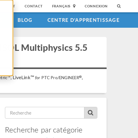
SUPPORT
CONTACT
FRANÇAIS
CONNEXION
S
BLOG
CENTRE D'APPRENTISSAGE
MSOL Multiphysics 5.5
, LiveLink™
,
®
tric™
for
PTC Pro/ENGINEER
Recherche par catégorie