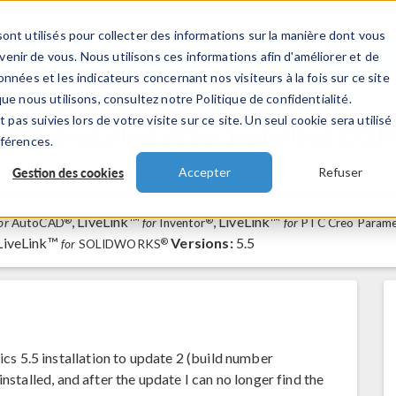
ont utilisés pour collecter des informations sur la manière dont vous
TS
INDUSTRIES
VIDEOS
EVENEMENT
nir de vous. Nous utilisons ces informations afin d'améliorer et de
nnées et les indicateurs concernant nos visiteurs à la fois sur ce site
ue nous utilisons, consultez notre Politique de confidentialité.
 pas suivies lors de votre visite sur ce site. Un seul cookie sera utilisé
t Uninstalled After installing CO
éférences.
Gestion des cookies
Accepter
Refuser
, LiveLink™
, LiveLink™
®
®
or
AutoCAD
for
Inventor
for
PTC Creo Parame
 LiveLink™
Versions:
5.5
®
for
SOLIDWORKS
 5.5 installation to update 2 (build number
nstalled, and after the update I can no longer find the