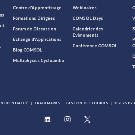
Centre d'Apprentissage
Webinaires
C
ns
Formations Dirigées
COMSOL Days
V
it
Forum de Discussion
Calendrier des
B
Evènements
Échange d'Applications
P
Conférence COMSOL
C
s
Blog COMSOL
D
Multiphysics Cyclopedia
T
ONFIDENTIALITÉ
|
TRADEMARKS
|
GESTION DES COOKIES
|
© 2026 BY