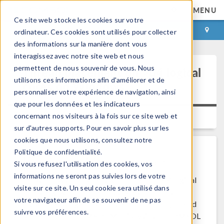
MENU
Ce site web stocke les cookies sur votre
CONNEXION
CONTACT
ordinateur. Ces cookies sont utilisés pour collecter
des informations sur la manière dont vous
interagissez avec notre site web et nous
permettent de nous souvenir de vous. Nous
Thread placement on >64 logical
utilisons ces informations afin d'améliorer et de
cores on Windows
personnaliser votre expérience de navigation, ainsi
que pour les données et les indicateurs
concernant nos visiteurs à la fois sur ce site web et
Platform:
Windows
Versions:
5.5
sur d'autres supports. Pour en savoir plus sur les
cookies que nous utilisons, consultez notre
Politique de confidentialité.
Problem Description
Si vous refusez l'utilisation des cookies, vos
informations ne seront pas suivies lors de votre
On Windows computers with more than 64 logical
visite sur ce site. Un seul cookie sera utilisé dans
cores (e.g. with more than 32 physical cores and
votre navigateur afin de se souvenir de ne pas
Hyperthreading enabled as recommended) thread
suivre vos préférences.
placement for COMSOL Multiphysics or COMSOL