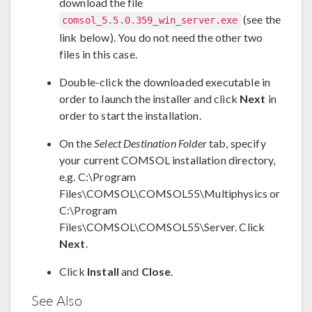
download the file
(see the
comsol_5.5.0.359_win_server.exe
link below). You do not need the other two
files in this case.
Double-click the downloaded executable in
order to launch the installer and click
Next
in
order to start the installation.
On the
Select Destination Folder
tab, specify
your current COMSOL installation directory,
e.g. C:\Program
Files\COMSOL\COMSOL55\Multiphysics or
C:\Program
Files\COMSOL\COMSOL55\Server. Click
Next
.
Click
Install
and
Close
.
See Also