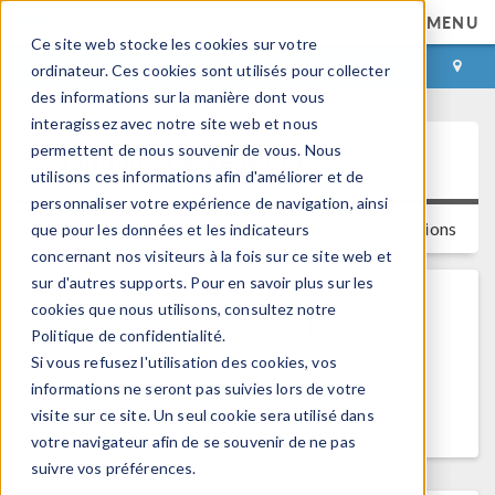
MENU
Ce site web stocke les cookies sur votre
CONNEXION
CONTACT
ordinateur. Ces cookies sont utilisés pour collecter
des informations sur la manière dont vous
interagissez avec notre site web et nous
permettent de nous souvenir de vous. Nous
Handling Large Models
utilisons ces informations afin d'améliorer et de
personnaliser votre expérience de navigation, ainsi
Platform:
All Platforms
Versions:
Toutes les versions
que pour les données et les indicateurs
concernant nos visiteurs à la fois sur ce site web et
sur d'autres supports. Pour en savoir plus sur les
cookies que nous utilisons, consultez notre
Problem Description
Politique de confidentialité.
Si vous refusez l'utilisation des cookies, vos
Models with many domains, boundaries, and
informations ne seront pas suivies lors de votre
physics features are slow to work with.
visite sur ce site. Un seul cookie sera utilisé dans
votre navigateur afin de se souvenir de ne pas
suivre vos préférences.