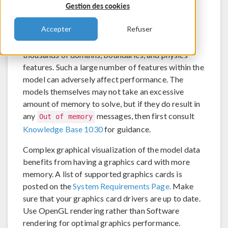
Gestion des cookies
Solution
Accepter
Refuser
Large models can contain hundreds or even
thousands of domains, boundaries, and physics
features. Such a large number of features within the
model can adversely affect performance. The
models themselves may not take an excessive
amount of memory to solve, but if they do result in
any
messages, then first consult
Out of memory
Knowledge Base 1030
for guidance.
Complex graphical visualization of the model data
benefits from having a graphics card with more
memory. A list of supported graphics cards is
posted on the
System Requirements Page.
Make
sure that your graphics card drivers are up to date.
Use OpenGL rendering rather than Software
rendering for optimal graphics performance.