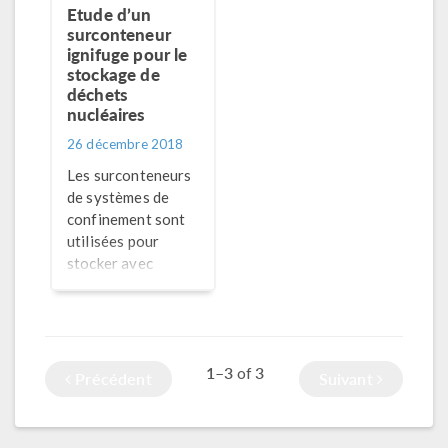
Etude d’un
cet article de blog.
surconteneur
ignifuge pour le
stockage de
déchets
nucléaires
26 décembre 2018
Les surconteneurs
de systèmes de
confinement sont
utilisées pour
stocker avec
sécurité les
déchets
radioactifs. Sogin
utilise la
1–3
3
of
modélisation
Précédent
Suivant
thermique pour
concevoir des
surconteneurs