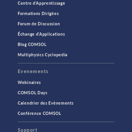
Optimisation
Centre d'Apprentissage
Outils de modélisation & définitions
Formations Dirigées
Résultats et visualisation
Forum de Discussion
INTERFACES
Échange d'Applications
Import CAO & produits LiveLink pour
Blog COMSOL
la CAO
Multiphysics Cyclopedia
STRUCTURE ET ACOUSTIQUE
Acoustique et vibrations
Evenements
Dynamique des structures
Webinaires
Lois de comportement matériaux
COMSOL Days
Mécanique des structures
Calendrier des Evènements
MEMS & dispositifs piezoélectriques
Conférence COMSOL
TAGS
Support