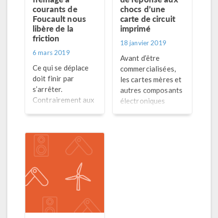
courants de
chocs d’une
Foucault nous
carte de circuit
libère de la
imprimé
friction
18 janvier 2019
6 mars 2019
Avant d’être
Ce qui se déplace
commercialisées,
doit finir par
les cartes mères et
s’arrêter.
autres composants
Contrairement aux
électroniques
freins mécaniques,
fragiles doivent
les systèmes de
être capables de
freinage à
résister à certaines
courants de
contraintes de
Foucault ne
chocs mécaniques.
s’endommagent pas
C’est là
en cas de freinage
qu’intervient
à grande vitesse.
l’analyse de la
Pour en savoir plus
réponse aux chocs.
sur les courants de
Foucault, consultez