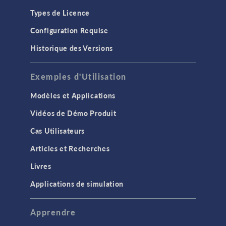
Transfert thermique
Types de Licence
GÉNÉRAL
Configuration Requise
API
Historique des Versions
Applications de simulation
Exemples d'Utilisation
Calcul cluster & cloud
Etudes et solveurs
Modèles et Applications
Interface utilisateur
Vidéos de Démo Produit
Interfaces physiques
Cas Utilisateurs
Introduction
Articles et Recherches
Maillage
Livres
Matériaux
Applications de simulation
Modèles de substitution
Modélisation basée sur les équations
Apprendre