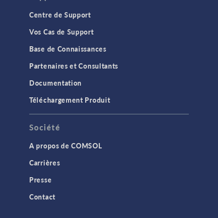
Centre de Support
Bio-ingénierie
Vos Cas de Support
Conférence
Base de Connaissances
Consultants Certifiés
Partenaires et Consultants
Contenu technique
Documentation
Electromagnétisme ondulatoire
Téléchargement Produit
Impression 3D
IoT
Société
Module AC/DC
A propos de COMSOL
Module Acoustics
Carrières
Module Battery Design
Presse
Module CFD
Contact
Module Chemical Reaction Engineering
Module Corrosion