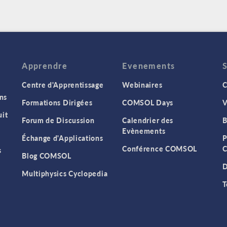
Apprendre
Evenements
Centre d'Apprentissage
Webinaires
C
ns
Formations Dirigées
COMSOL Days
V
it
Forum de Discussion
Calendrier des
B
Evènements
Échange d'Applications
P
Conférence COMSOL
C
s
Blog COMSOL
D
Multiphysics Cyclopedia
T