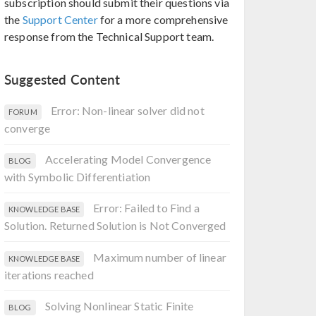
subscription should submit their questions via
the
Support Center
for a more comprehensive
response from the Technical Support team.
Suggested Content
Error: Non-linear solver did not
FORUM
converge
Accelerating Model Convergence
BLOG
with Symbolic Differentiation
Error: Failed to Find a
KNOWLEDGE BASE
Solution. Returned Solution is Not Converged
Maximum number of linear
KNOWLEDGE BASE
iterations reached
Solving Nonlinear Static Finite
BLOG