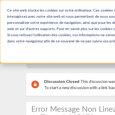
Ce site web stocke les cookies sur votre ordinateur. Ces cookies s
PRODUI
interagissez avec notre site web et nous permettent de nous souve
personnaliser votre expérience de navigation, ainsi que pour les do
web et sur d'autres supports. Pour en savoir plus sur les cookies q
Si vous refusez l'utilisation des cookies, vos informations ne seront
Discussion Forum
dans votre navigateur afin de se souvenir de ne pas suivre vos pr
Forum Home
Discussion Closed
This discussion was
To start a new discussion with a link bac
Error Message Non Line