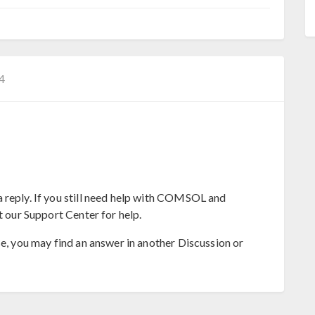
4
 reply. If you still need help with COMSOL and
t our Support Center for help.
se, you may find an answer in another Discussion or