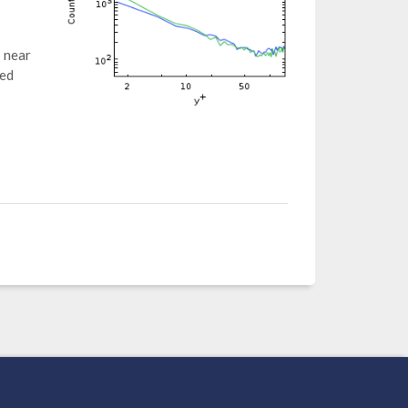
r near
ted