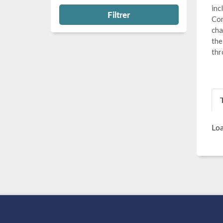
inc
Filtrer
Con
cha
the
thr
T
Loa