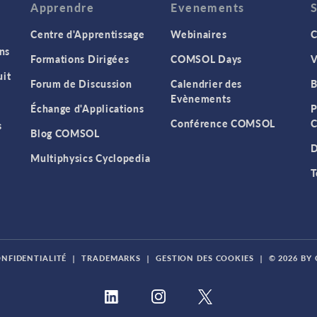
Apprendre
Evenements
Centre d'Apprentissage
Webinaires
C
ns
Formations Dirigées
COMSOL Days
V
it
Forum de Discussion
Calendrier des
B
Evènements
Échange d'Applications
P
Conférence COMSOL
C
s
Blog COMSOL
D
Multiphysics Cyclopedia
T
ONFIDENTIALITÉ
|
TRADEMARKS
|
GESTION DES COOKIES
|
© 2026 BY