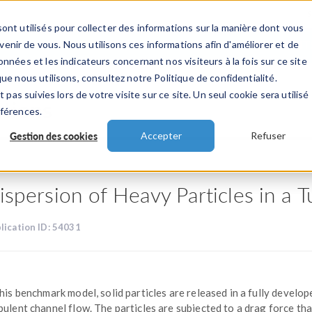
ont utilisés pour collecter des informations sur la manière dont vous
TS
INDUSTRIES
VIDEOS
EVENEMENT
nir de vous. Nous utilisons ces informations afin d'améliorer et de
nnées et les indicateurs concernant nos visiteurs à la fois sur ce site
ue nous utilisons, consultez notre Politique de confidentialité.
 pas suivies lors de votre visite sur ce site. Un seul cookie sera utilisé
ations
éférences.
Gestion des cookies
Accepter
Refuser
ispersion of Heavy Particles in a 
lication ID: 54031
this benchmark model, solid particles are released in a fully develop
bulent channel flow. The particles are subjected to a drag force tha