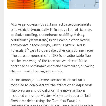
Active aerodynamics systems actuate components
on a vehicle dynamically to improve fuel efficiency,
optimize cooling, and enhance stability. A drag
reduction system (DRS) is an example of an active
aerodynamic technology, which is often used in
®
Formula 1
cars to overtake other cars during races.
The core component of a DRS is an adjustable flap
on the rear wing of the race car, which can lift to
decrease aerodynamic drag and downforce, allowing
the car to achieve higher speeds.
In this model, a 2D cross section of an airfoil is
modeled to demonstrate the effect of an adjustable
flap on drag and downforce. The moving flap is
modeled using the
Moving Mesh
interface and fluid
flow is modeled using the
Turbulent Flow, k-ε
interface. When the DRS is activated, it is observed