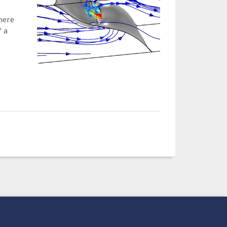
here
f a