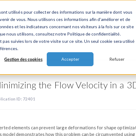
ont utilisés pour collecter des informations sur la manière dont vous
TS
INDUSTRIES
VIDEOS
EVENEMENT
nir de vous. Nous utilisons ces informations afin d'améliorer et de
nnées et les indicateurs concernant nos visiteurs à la fois sur ce site
ue nous utilisons, consultez notre Politique de confidentialité.
 pas suivies lors de votre visite sur ce site. Un seul cookie sera utilisé
ations
éférences.
Gestion des cookies
Accepter
Refuser
inimizing the Flow Velocity in a 
lication ID: 72401
erted elements can prevent large deformations for shape optimizat
s model demonstrates how this problem can be circumvented using