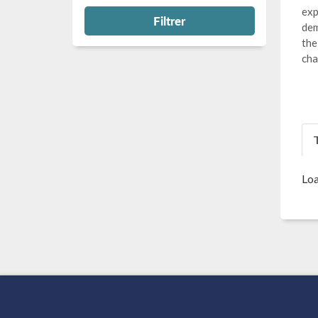
exp
Filtrer
dem
the
cha
T
Loa