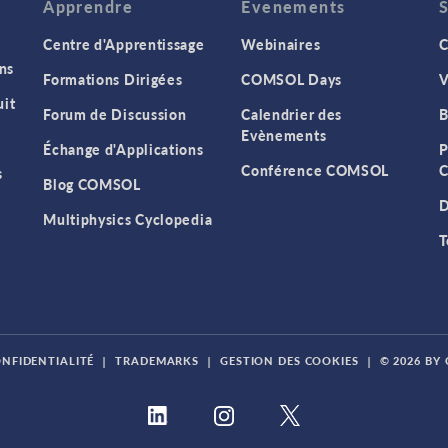
Apprendre
Evenements
Centre d'Apprentissage
Webinaires
C
ns
Formations Dirigées
COMSOL Days
V
it
Forum de Discussion
Calendrier des
B
Evènements
Échange d'Applications
P
Conférence COMSOL
C
s
Blog COMSOL
D
Multiphysics Cyclopedia
T
ONFIDENTIALITÉ
|
TRADEMARKS
|
GESTION DES COOKIES
|
© 2026 BY