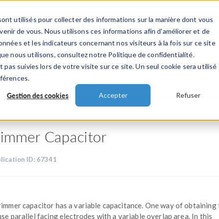
ont utilisés pour collecter des informations sur la manière dont vous
TS
INDUSTRIES
VIDEOS
EVENEMENT
nir de vous. Nous utilisons ces informations afin d'améliorer et de
nnées et les indicateurs concernant nos visiteurs à la fois sur ce site
ue nous utilisons, consultez notre Politique de confidentialité.
 pas suivies lors de votre visite sur ce site. Un seul cookie sera utilisé
ations
éférences.
Gestion des cookies
Accepter
Refuser
rimmer Capacitor
lication ID: 67341
rimmer capacitor has a variable capacitance. One way of obtaining t
use parallel facing electrodes with a variable overlap area. In this