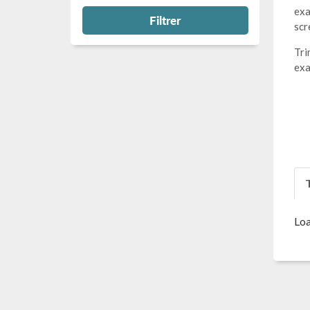
exa
Filtrer
scr
Tri
exa
T
Loa