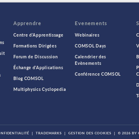
Apprendre
Evenements
Centre d'Apprentissage
Webinaires
C
ns
Formations Dirigées
COMSOL Days
V
it
Forum de Discussion
Calendrier des
B
Evènements
Échange d'Applications
P
Conférence COMSOL
C
s
Blog COMSOL
D
Multiphysics Cyclopedia
T
ONFIDENTIALITÉ
|
TRADEMARKS
|
GESTION DES COOKIES
|
© 2026 BY