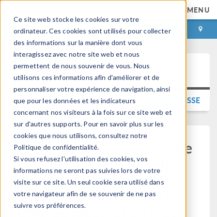
MENU
Ce site web stocke les cookies sur votre
CONNEXION
CONTACT
ordinateur. Ces cookies sont utilisés pour collecter
des informations sur la manière dont vous
interagissez avec notre site web et nous
permettent de nous souvenir de vous. Nous
Press Release
utilisons ces informations afin d'améliorer et de
personnaliser votre expérience de navigation, ainsi
RETOUR AUX COMMUNIQUÉS DE PRESSE
que pour les données et les indicateurs
concernant nos visiteurs à la fois sur ce site web et
sur d'autres supports. Pour en savoir plus sur les
cookies que nous utilisons, consultez notre
Annonce du programme de
Politique de confidentialité.
la Conférence COMSOL
Si vous refusez l'utilisation des cookies, vos
informations ne seront pas suivies lors de votre
2026, avec des étapes au
visite sur ce site. Un seul cookie sera utilisé dans
Royaume-Uni, aux États-
votre navigateur afin de se souvenir de ne pas
suivre vos préférences.
Unis, au Japon et en Inde.