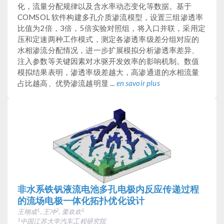
化，流量分配规律以及含水率动态变化等数据。基于
COMSOL 软件构建多孔介质渗流模型，设置三组渗透率
比值为2倍，3倍，5倍实验对照组，将入口并联，采用定
压和定速两种工作模式，测定各渗透率级差分组对应的
水相渗流分配情况，进一步扩展模拟分析渗透率差异、
注入参数等关键因素对水驱开发效率的影响机制。数值
模拟结果表明，渗透率级差越大，高渗通道的水相流量
占比越高、优势渗流越明显 ...
en savoir plus
非水系铁钒液流电池多孔电极内反应传递过程
的流场电极一体化拓扑优化设计
王翊成
, 王冲
, 栗欢欢
1
2
1
中国江苏大学汽车工程研究院
1