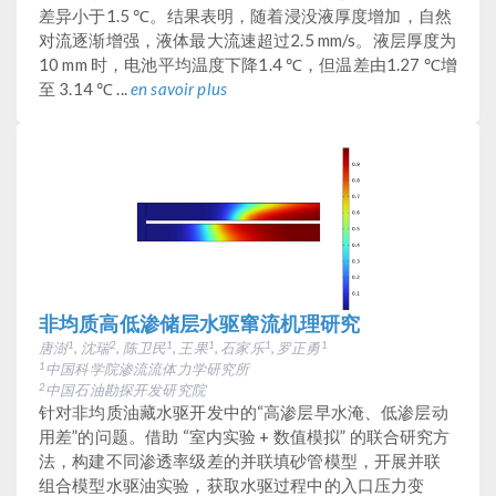
差异小于1.5 ℃。结果表明，随着浸没液厚度增加，自然
对流逐渐增强，液体最大流速超过2.5 mm/s。液层厚度为
10 mm 时，电池平均温度下降1.4 ℃，但温差由1.27 ℃增
至 3.14 ℃ ...
en savoir plus
非均质高低渗储层水驱窜流机理研究
唐澍
, 沈瑞
, 陈卫民
, 王果
, 石家乐
, 罗正勇
1
2
1
1
1
1
中国科学院渗流流体力学研究所
1
中国石油勘探开发研究院
2
针对非均质油藏水驱开发中的“高渗层早水淹、低渗层动
用差”的问题。借助 “室内实验 + 数值模拟” 的联合研究方
法，构建不同渗透率级差的并联填砂管模型，开展并联
组合模型水驱油实验，获取水驱过程中的入口压力变