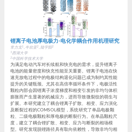
锂离子电池厚电极力-电化学耦合作用机理研究
常力戈
, 牛欣亚
, 陆宇阳
1
2
2
西湖大学
1
中国科学技术大学
2
为满足电动汽车对长续航和快充电的需求，提升锂离子
电池的能量密度和快充性能至关重要。锂离子电池在快
速充放电过程中的电极结构退化问题已成为制约其性能
提升的关键瓶颈。尤其在高倍率循环条件下，电极活性
颗粒内部会因锂离子浓度梯度和相变引发的非均匀体积
膨胀而产生显著的机械应力，进而导致微裂纹的萌生与
扩展。本研究建立了耦合锂离子扩散、相变、应力演化
及断裂过程的COMSOL模型，系统研究了单晶电极颗
粒、二级电极颗粒和厚电极的断裂行为。在单晶颗粒尺
度，建立了耦合锂扩散、相变、应力与断裂的相场模
型。研究发现脱锂路径具有取向依赖性，导致非均匀相