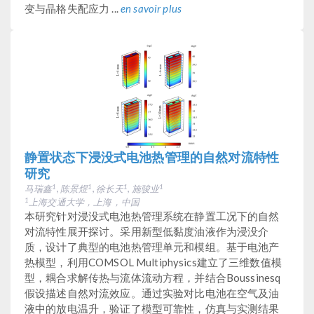
变与晶格失配应力 ...
en savoir plus
静置状态下浸没式电池热管理的自然对流特性
研究
马瑞鑫
, 陈景煜
, 徐长天
, 施骏业
1
1
1
1
上海交通大学，上海，中国
1
本研究针对浸没式电池热管理系统在静置工况下的自然
对流特性展开探讨。采用新型低黏度油液作为浸没介
质，设计了典型的电池热管理单元和模组。基于电池产
热模型，利用COMSOL Multiphysics建立了三维数值模
型，耦合求解传热与流体流动方程，并结合Boussinesq
假设描述自然对流效应。通过实验对比电池在空气及油
液中的放电温升，验证了模型可靠性，仿真与实测结果