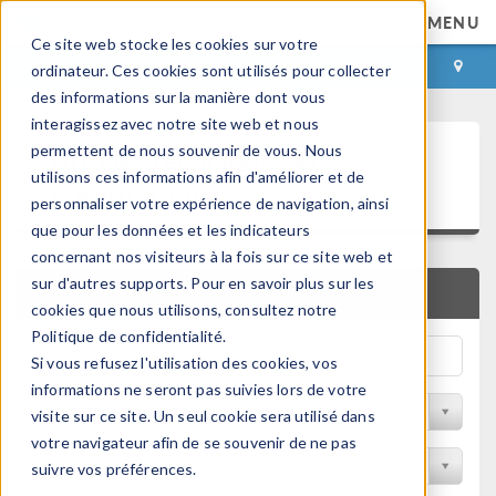
MENU
Ce site web stocke les cookies sur votre
CONNEXION
CONTACT
ordinateur. Ces cookies sont utilisés pour collecter
des informations sur la manière dont vous
interagissez avec notre site web et nous
Articles techniques et
permettent de nous souvenir de vous. Nous
utilisons ces informations afin d'améliorer et de
présentations
personnaliser votre expérience de navigation, ainsi
que pour les données et les indicateurs
concernant nos visiteurs à la fois sur ce site web et
sur d'autres supports. Pour en savoir plus sur les
RECHERCHE RAPIDE
cookies que nous utilisons, consultez notre
Politique de confidentialité.
Si vous refusez l'utilisation des cookies, vos
informations ne seront pas suivies lors de votre
Filtrer par domaine physique
visite sur ce site. Un seul cookie sera utilisé dans
votre navigateur afin de se souvenir de ne pas
Filtrer par Industrie
suivre vos préférences.