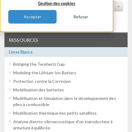
Gestion des cookies
2025 - Shanghai
Accepter
Refuser
Filtrer
RESSOURCES
Livres Blancs
Bridging the Terahertz Gap
Modeling the Lithium-Ion Battery
Protection contre la Corrosion
Modélisation des batteries
Modélisation et Simulation dans le développement des
piles à combustible
Modélisation thermique des petits satellites
Analyse électro-vibroacoustique d'un transducteur à
armature équilibrée