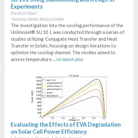
Experiments
Friedrich Maier
1
Sartorius Stedim Biotech GmbH
1
The investigation into the cooling performance of the
UniVessel® SU 10 L was conducted through a series of
studies utilizing Conjugate Heat Transfer and Heat
Transfer in Solids, focusing on design iterations to
optimize the cooling channel. The studies aimed to
assess temperature ...
en savoir plus
Evaluating the Effects of EVA Degradation
on Solar Cell Power Efficiency
1
2
1