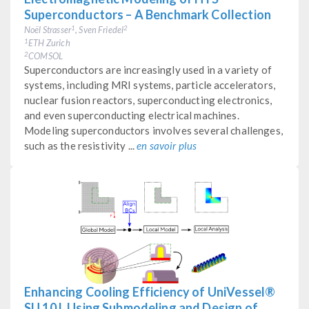
Superconductors – A Benchmark Collection
Noël Strasser
, Sven Friedel
1
2
ETH Zurich
1
COMSOL
2
Superconductors are increasingly used in a variety of
systems, including MRI systems, particle accelerators,
nuclear fusion reactors, superconducting electronics,
and even superconducting electrical machines.
Modeling superconductors involves several challenges,
such as the resistivity ...
en savoir plus
Enhancing Cooling Efficiency of UniVessel®
SU 10 L Using Submodeling and Design of