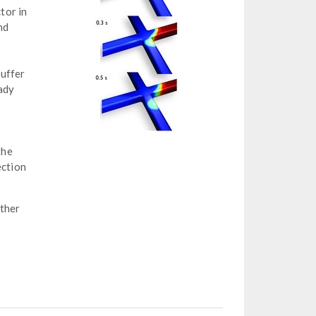
tor in
nd
buffer
ady
the
ection
ither