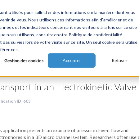
ont utilisés pour collecter des informations sur la manière dont vous
TS
INDUSTRIES
VIDEOS
EVENEMENT
nir de vous. Nous utilisons ces informations afin d'améliorer et de
nnées et les indicateurs concernant nos visiteurs à la fois sur ce site
ue nous utilisons, consultez notre Politique de confidentialité.
 pas suivies lors de votre visite sur ce site. Un seul cookie sera utilisé
ations
éférences.
Gestion des cookies
Accepter
Refuser
ransport in an Electrokinetic Valve
lication ID: 603
s application presents an example of pressure driven flow and
ctrophoresis in a 3D micro channel system. Researchers often use 