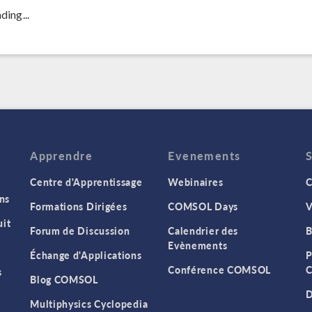
ding...
Apprendre
Evenements
Centre d'Apprentissage
Webinaires
C
ns
Formations Dirigées
COMSOL Days
V
it
Forum de Discussion
Calendrier des
B
Evènements
Échange d'Applications
P
Conférence COMSOL
C
s
Blog COMSOL
D
Multiphysics Cyclopedia