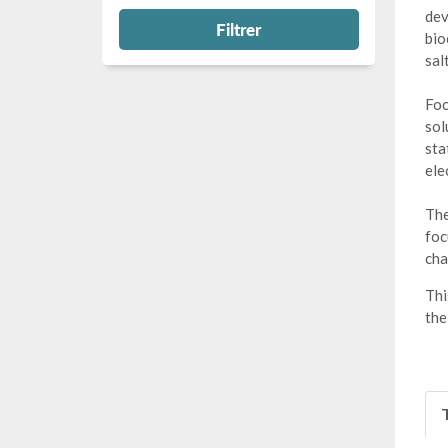
dev
Filtrer
bio
sal
Foc
sol
sta
ele
The
foc
cha
Thi
the
T