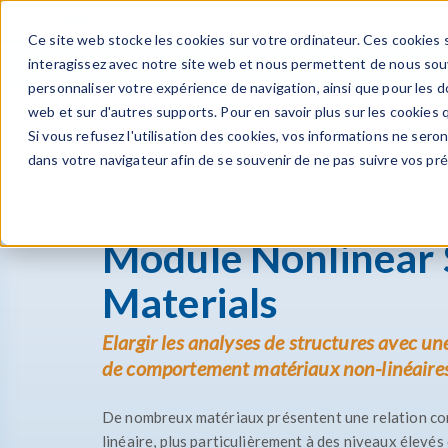
Ce site web stocke les cookies sur votre ordinateur. Ces cookies s
PRODUI
interagissez avec notre site web et nous permettent de nous souve
personnaliser votre expérience de navigation, ainsi que pour les do
web et sur d'autres supports. Pour en savoir plus sur les cookies q
Si vous refusez l'utilisation des cookies, vos informations ne seront
Suite Produits
Module Structural Mechanics
dans votre navigateur afin de se souvenir de ne pas suivre vos pr
Module Nonlinear Structural Materials
Module Nonlinear 
Materials
Elargir les analyses de structures avec un
de comportement matériaux non-linéaires
De nombreux matériaux présentent une relation co
linéaire, plus particulièrement à des niveaux élevés