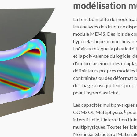
modélisation m
La fonctionnalité de modélisa
les analyses de structure disp
module MEMS. Des lois de com
hyperélastique ou non-linéair
linéaires tels que la plasticit
et la polyvalence du logicie
d'inclure aisément des couplag
définir leurs propres modèles 
contraintes ou des déformation
de fluage ainsi que leurs prop
pour l'hyperélasticité.
Les capacités multiphysiques s
®
COMSOL Multiphysics
pour 
interstitielle, l'interaction 
multiphysiques. Toutes les lo
Nonlinear Structural Materials