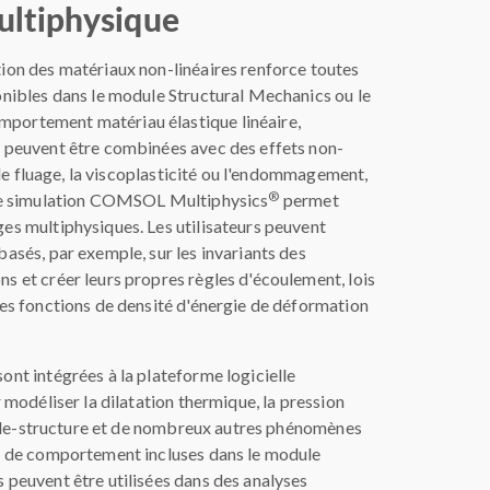
ultiphysique
tion des matériaux non-linéaires renforce toutes
onibles dans le module Structural Mechanics ou le
portement matériau élastique linéaire,
e peuvent être combinées avec des effets non-
é, le fluage, la viscoplasticité ou l'endommagement,
®
l de simulation COMSOL Multiphysics
permet
es multiphysiques. Les utilisateurs peuvent
basés, par exemple, sur les invariants des
s et créer leurs propres règles d'écoulement, lois
res fonctions de densité d'énergie de déformation
ont intégrées à la plateforme logicielle
modéliser la dilatation thermique, la pression
fluide-structure et de nombreux autres phénomènes
is de comportement incluses dans le module
 peuvent être utilisées dans des analyses