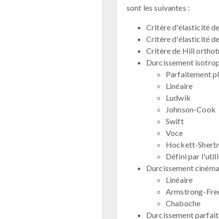
sont les suivantes :
Critère d'élasticité 
Critère d'élasticité d
Critère de Hill ortho
Durcissement isotrop
Parfaitement p
Linéaire
Ludwik
Johnson-Cook
Swift
Voce
Hockett-Sherb
Défini par l'util
Durcissement cinémat
Linéaire
Armstrong-Fre
Chaboche
Durcissement parfait