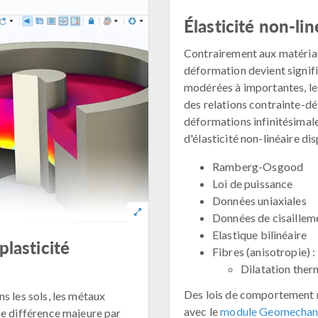
Élasticité non-lin
Contrairement aux matériaux
déformation devient signif
modérées à importantes, le
des relations contrainte-d
déformations infinitésimal
d'élasticité non-linéaire di
Ramberg-Osgood
Loi de puissance
Données uniaxiales
Données de cisaillem
Elastique bilinéaire
plasticité
Fibres (anisotropie) :
Dilatation ther
Des lois de comportement 
s les sols, les métaux
avec le
module Geomechan
ne différence majeure par