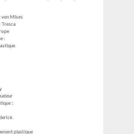
de von Mises
e Tresca
trope
e :
lastique
y
isateur
ique :
derick
ement plastique